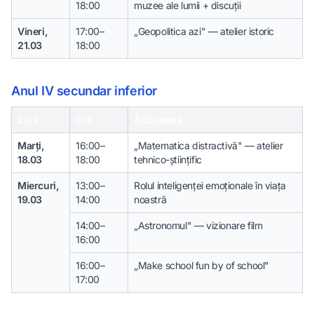
18:00
muzee ale lumii + discuții
Vineri,
17:00–
„Geopolitica azi" — atelier istoric
21.03
18:00
Anul IV secundar inferior
Ziua
Ora
Activitatea
Marți,
16:00–
„Matematica distractivă" — atelier
18.03
18:00
tehnico-științific
Miercuri,
13:00–
Rolul inteligenței emoționale în viața
19.03
14:00
noastră
14:00–
„Astronomul" — vizionare film
16:00
16:00–
„Make school fun by of school"
17:00