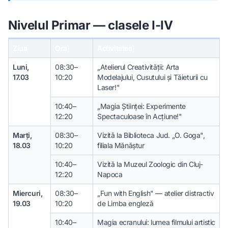
Nivelul Primar — clasele I-IV
Ziua
Ora
Activitatea
Luni,
08:30–
„Atelierul Creativității: Arta
17.03
10:20
Modelajului, Cusutului și Tăieturii cu
Laser!"
10:40–
„Magia Științei: Experimente
12:20
Spectaculoase în Acțiune!"
Marți,
08:30–
Vizită la Biblioteca Jud. „O. Goga",
18.03
10:20
filiala Mănăștur
10:40–
Vizită la Muzeul Zoologic din Cluj-
12:20
Napoca
Miercuri,
08:30–
„Fun with English" — atelier distractiv
19.03
10:20
de Limba engleză
10:40–
Magia ecranului: lumea filmului artistic