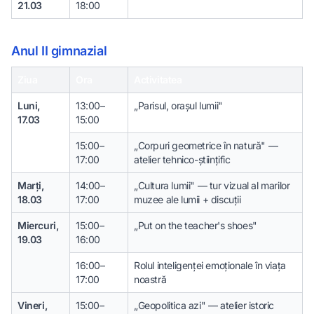
21.03
18:00
Anul II gimnazial
Ziua
Ora
Activitatea
Luni,
13:00–
„Parisul, orașul lumii"
17.03
15:00
15:00–
„Corpuri geometrice în natură" —
17:00
atelier tehnico-științific
Marți,
14:00–
„Cultura lumii" — tur vizual al marilor
18.03
17:00
muzee ale lumii + discuții
Miercuri,
15:00–
„Put on the teacher's shoes"
19.03
16:00
16:00–
Rolul inteligenței emoționale în viața
17:00
noastră
Vineri,
15:00–
„Geopolitica azi" — atelier istoric