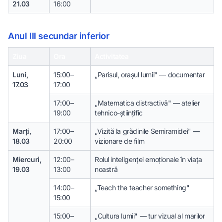
21.03
16:00
Anul III secundar inferior
Ziua
Ora
Activitatea
Luni,
15:00–
„Parisul, orașul lumii" — documentar
17.03
17:00
17:00–
„Matematica distractivă" — atelier
19:00
tehnico-științific
Marți,
17:00–
„Vizită la grădinile Semiramidei" —
18.03
20:00
vizionare de film
Miercuri,
12:00–
Rolul inteligenței emoționale în viața
19.03
13:00
noastră
14:00–
„Teach the teacher something"
15:00
15:00–
„Cultura lumii" — tur vizual al marilor