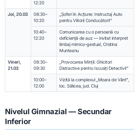
12:20
Joi, 20.03
08:30–
„Șoferi în Acțiune: Instructaj Auto
10:20
pentru Viitorii Conducători!"
10:40–
Comunicarea cu o persoană cu
12:20
deficiență de auz — invitat interpret
limbaj mimico-gestual, Cristina
Munteanu
Vineri,
08:30–
„Provocarea Minții: Ghicitori
21.03
09:30
Distractive pentru Iscusiți Detectivi!"
10:00–
Vizită la complexul „Moara de Vânt",
12:00
loc. Sălicea, jud. Cluj
Nivelul Gimnazial — Secundar
Inferior