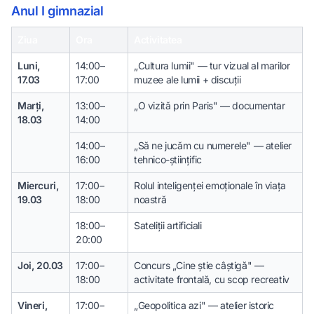
Anul I gimnazial
Ziua
Ora
Activitatea
Luni,
14:00–
„Cultura lumii" — tur vizual al marilor
17.03
17:00
muzee ale lumii + discuții
Marți,
13:00–
„O vizită prin Paris" — documentar
18.03
14:00
14:00–
„Să ne jucăm cu numerele" — atelier
16:00
tehnico-științific
Miercuri,
17:00–
Rolul inteligenței emoționale în viața
19.03
18:00
noastră
18:00–
Sateliții artificiali
20:00
Joi, 20.03
17:00–
Concurs „Cine știe câștigă" —
18:00
activitate frontală, cu scop recreativ
Vineri,
17:00–
„Geopolitica azi" — atelier istoric